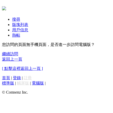
搜尋
版塊列表
用戶信息
熱帖
您訪問的頁面無手機頁面，是否進一步訪問電腦版？
繼續訪問
返回上一頁
[ 點擊這裡返回上一頁 ]
首頁
|
登錄
|
註冊
標準版
|
觸屏版
|
電腦版
|
© Comsenz Inc.