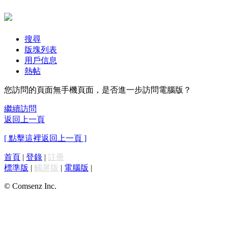
搜尋
版塊列表
用戶信息
熱帖
您訪問的頁面無手機頁面，是否進一步訪問電腦版？
繼續訪問
返回上一頁
[ 點擊這裡返回上一頁 ]
首頁
|
登錄
|
註冊
標準版
|
觸屏版
|
電腦版
|
© Comsenz Inc.