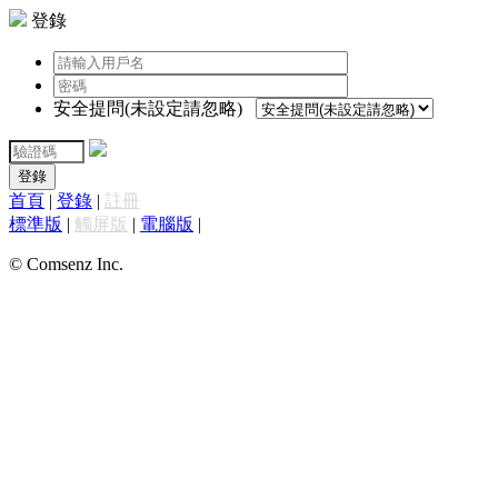
登錄
安全提問(未設定請忽略)
登錄
首頁
|
登錄
|
註冊
標準版
|
觸屏版
|
電腦版
|
© Comsenz Inc.