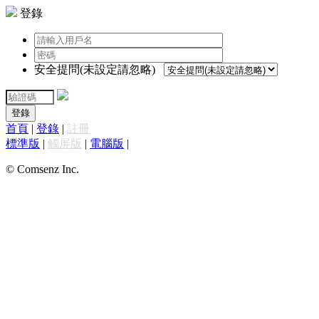
登錄
安全提問(未設定請忽略)
登錄
首頁
|
登錄
|
註冊
標準版
|
觸屏版
|
電腦版
|
© Comsenz Inc.