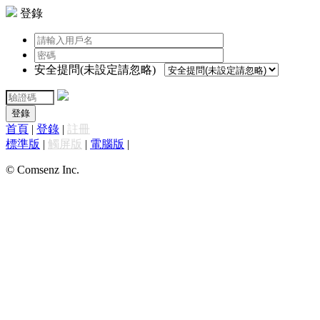
登錄
安全提問(未設定請忽略)
登錄
首頁
|
登錄
|
註冊
標準版
|
觸屏版
|
電腦版
|
© Comsenz Inc.