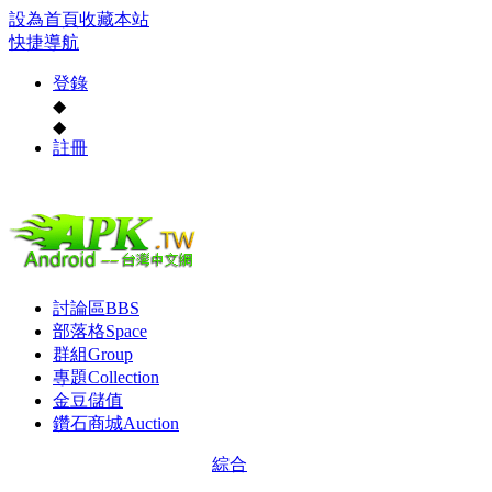
設為首頁
收藏本站
快捷導航
登錄
◆
◆
註冊
討論區
BBS
部落格
Space
群組
Group
專題
Collection
金豆儲值
鑽石商城
Auction
綜合