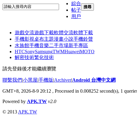
綜合
搜尋
帖子
用戶
遊戲交流
遊戲下載
軟體交流
軟體下載
手機影視
桌布主題
漫畫小說
手機鈴聲
水族館
手機音樂
二手市場
新手專區
HTC
Sony
Samsung
TWM
Huawei
MOTO
解密技術
繁化技術
請先登錄後才能繼續瀏覽
聯繫我們
|
小黑屋
|
手機版
|
Archiver
|
Android 台灣中文網
GMT+8, 2026-8-9 20:12
, Processed in 0.008252 second(s), 1 quer
Powered by
APK.TW
v2.0
© 2013
APK.TW