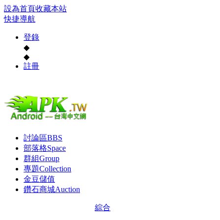
設為首頁
收藏本站
快捷導航
登錄
◆
◆
註冊
討論區
BBS
部落格
Space
群組
Group
專題
Collection
金豆儲值
鑽石商城
Auction
綜合