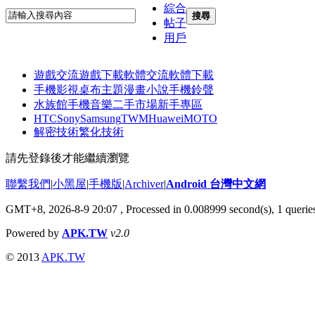
綜合
搜尋
帖子
用戶
遊戲交流
遊戲下載
軟體交流
軟體下載
手機影視
桌布主題
漫畫小說
手機鈴聲
水族館
手機音樂
二手市場
新手專區
HTC
Sony
Samsung
TWM
Huawei
MOTO
解密技術
繁化技術
請先登錄後才能繼續瀏覽
聯繫我們
|
小黑屋
|
手機版
|
Archiver
|
Android 台灣中文網
GMT+8, 2026-8-9 20:07
, Processed in 0.008999 second(s), 1 quer
Powered by
APK.TW
v2.0
© 2013
APK.TW