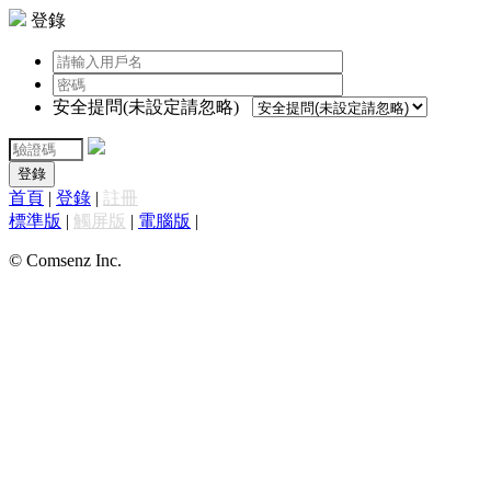
登錄
安全提問(未設定請忽略)
登錄
首頁
|
登錄
|
註冊
標準版
|
觸屏版
|
電腦版
|
© Comsenz Inc.