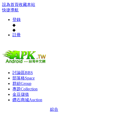
設為首頁
收藏本站
快捷導航
登錄
◆
◆
註冊
討論區
BBS
部落格
Space
群組
Group
專題
Collection
金豆儲值
鑽石商城
Auction
綜合