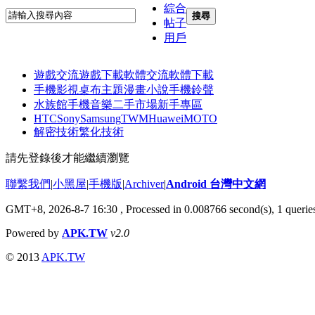
綜合
搜尋
帖子
用戶
遊戲交流
遊戲下載
軟體交流
軟體下載
手機影視
桌布主題
漫畫小說
手機鈴聲
水族館
手機音樂
二手市場
新手專區
HTC
Sony
Samsung
TWM
Huawei
MOTO
解密技術
繁化技術
請先登錄後才能繼續瀏覽
聯繫我們
|
小黑屋
|
手機版
|
Archiver
|
Android 台灣中文網
GMT+8, 2026-8-7 16:30
, Processed in 0.008766 second(s), 1 quer
Powered by
APK.TW
v2.0
© 2013
APK.TW