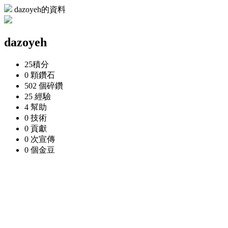
dazoyeh的資料
dazoyeh
25
積分
0 顆
鑽石
502 個
碎鑽
25
經驗
4
幫助
0
技術
0
貢獻
0 次
宣傳
0 個
金豆