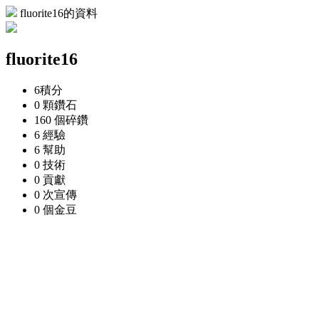
fluorite16的資料
fluorite16
6
積分
0 顆
鑽石
160 個
碎鑽
6
經驗
6
幫助
0
技術
0
貢獻
0 次
宣傳
0 個
金豆