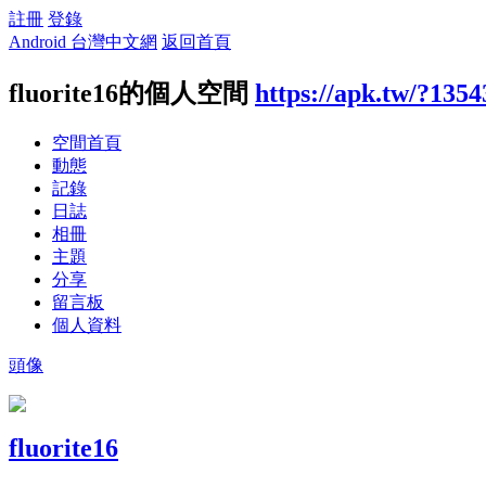
註冊
登錄
Android 台灣中文網
返回首頁
fluorite16的個人空間
https://apk.tw/?135
空間首頁
動態
記錄
日誌
相冊
主題
分享
留言板
個人資料
頭像
fluorite16