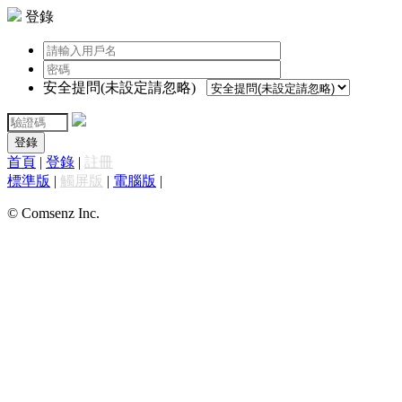
登錄
安全提問(未設定請忽略)
登錄
首頁
|
登錄
|
註冊
標準版
|
觸屏版
|
電腦版
|
© Comsenz Inc.