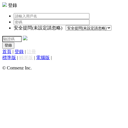
登錄
安全提問(未設定請忽略)
登錄
首頁
|
登錄
|
註冊
標準版
|
觸屏版
|
電腦版
|
© Comsenz Inc.