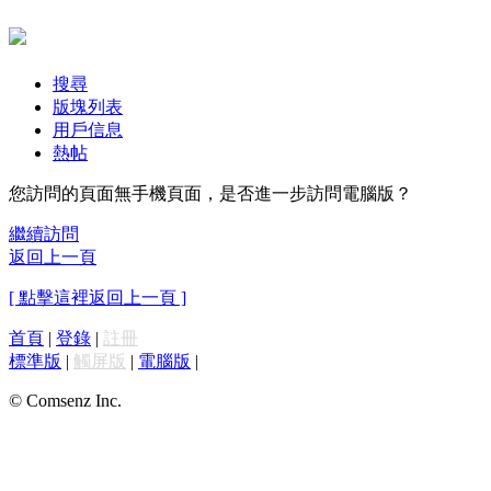
搜尋
版塊列表
用戶信息
熱帖
您訪問的頁面無手機頁面，是否進一步訪問電腦版？
繼續訪問
返回上一頁
[ 點擊這裡返回上一頁 ]
首頁
|
登錄
|
註冊
標準版
|
觸屏版
|
電腦版
|
© Comsenz Inc.