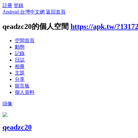
註冊
登錄
Android 台灣中文網
返回首頁
qeadzc20的個人空間
https://apk.tw/?1317
空間首頁
動態
記錄
日誌
相冊
主題
分享
留言板
個人資料
頭像
qeadzc20