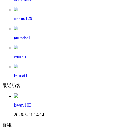
momo129
jameska1
eanran
fermat1
最近訪客
lsway103
2026-5-21 14:14
群組