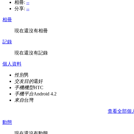
相冊:
--
分享:
--
相冊
現在還沒有相冊
記錄
現在還沒有記錄
個人資料
性別
男
交友目的
還好
手機機型
HTC
手機平台
Android 4.2
來自
台灣
查看全部個
動態
現在還沒有動態