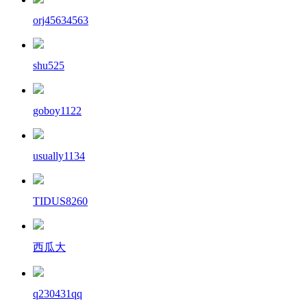
orj45634563
shu525
goboy1122
usually1134
TIDUS8260
西瓜大
q230431qq