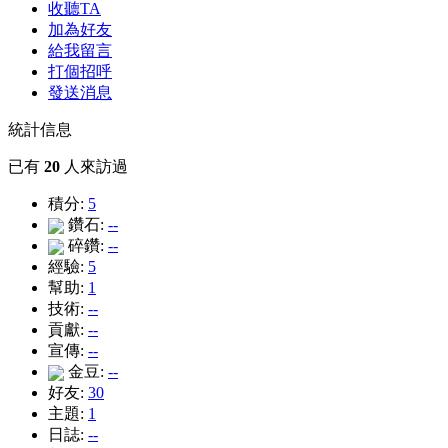
收聽TA
加為好友
給我留言
打個招呼
發送消息
統計信息
已有
20
人來訪過
積分:
5
鑽石:
--
碎鑽:
--
經驗:
5
幫助:
1
技術:
--
貢獻:
--
宣傳:
--
金豆:
--
好友:
30
主題:
1
日誌:
--