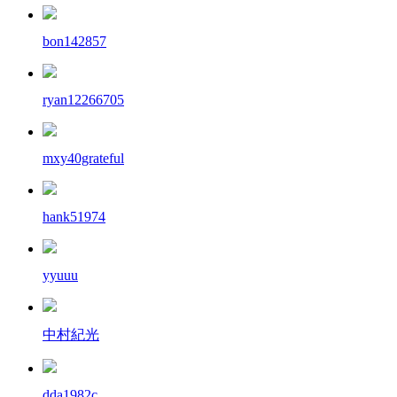
bon142857
ryan12266705
mxy40grateful
hank51974
yyuuu
中村紀光
dda1982c