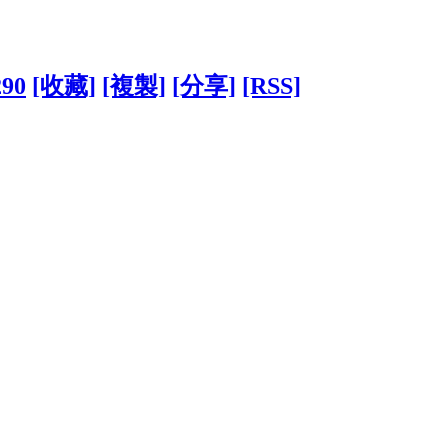
290
[收藏]
[複製]
[分享]
[RSS]