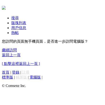
搜尋
版塊列表
用戶信息
熱帖
您訪問的頁面無手機頁面，是否進一步訪問電腦版？
繼續訪問
返回上一頁
[ 點擊這裡返回上一頁 ]
首頁
|
登錄
|
註冊
標準版
|
觸屏版
|
電腦版
|
© Comsenz Inc.