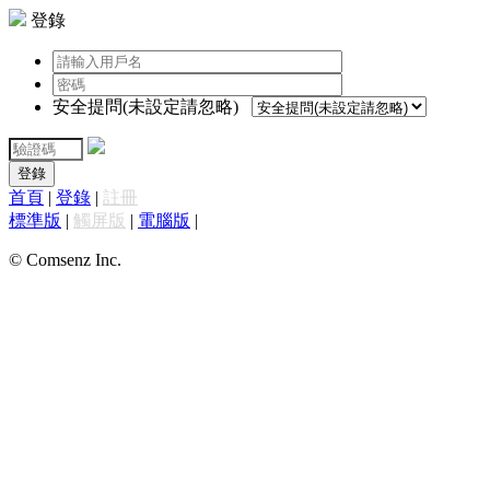
登錄
安全提問(未設定請忽略)
登錄
首頁
|
登錄
|
註冊
標準版
|
觸屏版
|
電腦版
|
© Comsenz Inc.