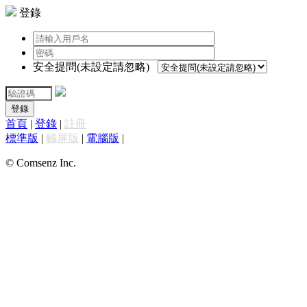
登錄
安全提問(未設定請忽略)
登錄
首頁
|
登錄
|
註冊
標準版
|
觸屏版
|
電腦版
|
© Comsenz Inc.