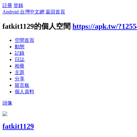
註冊
登錄
Android 台灣中文網
返回首頁
fatkit1129的個人空間
https://apk.tw/?125
空間首頁
動態
記錄
日誌
相冊
主題
分享
留言板
個人資料
頭像
fatkit1129