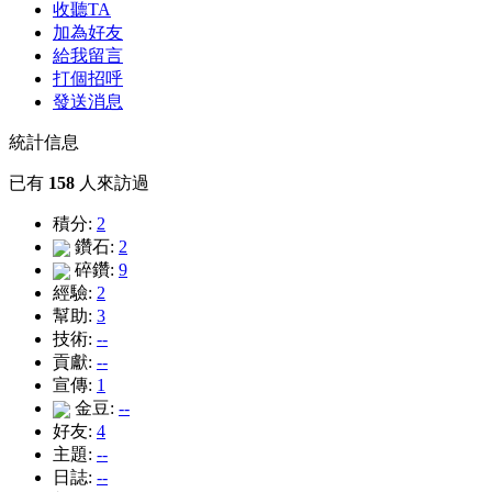
收聽TA
加為好友
給我留言
打個招呼
發送消息
統計信息
已有
158
人來訪過
積分:
2
鑽石:
2
碎鑽:
9
經驗:
2
幫助:
3
技術:
--
貢獻:
--
宣傳:
1
金豆:
--
好友:
4
主題:
--
日誌:
--