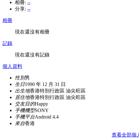
相冊:
--
分享:
--
相冊
現在還沒有相冊
記錄
現在還沒有記錄
個人資料
性別
男
生日
1990 年 12 月 31 日
出生地
香港特別行政區 油尖旺區
居住地
香港特別行政區 油尖旺區
交友目的
Happy
手機機型
SONY
手機平台
Android 4.4
來自
香港
查看全部個