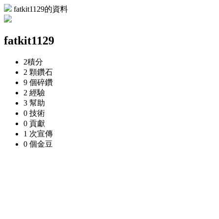
fatkit1129的資料
fatkit1129
2
積分
2 顆
鑽石
9 個
碎鑽
2
經驗
3
幫助
0
技術
0
貢獻
1 次
宣傳
0 個
金豆