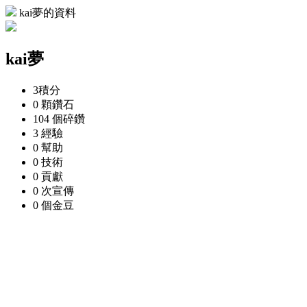
kai夢的資料
kai夢
3
積分
0 顆
鑽石
104 個
碎鑽
3
經驗
0
幫助
0
技術
0
貢獻
0 次
宣傳
0 個
金豆