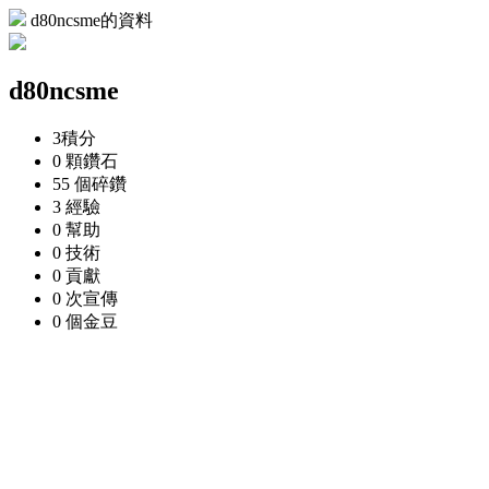
d80ncsme的資料
d80ncsme
3
積分
0 顆
鑽石
55 個
碎鑽
3
經驗
0
幫助
0
技術
0
貢獻
0 次
宣傳
0 個
金豆