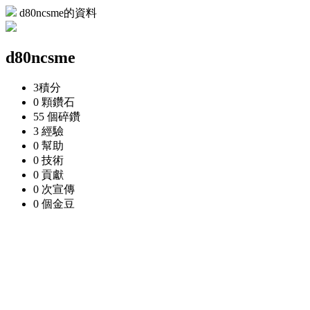
d80ncsme的資料
d80ncsme
3
積分
0 顆
鑽石
55 個
碎鑽
3
經驗
0
幫助
0
技術
0
貢獻
0 次
宣傳
0 個
金豆