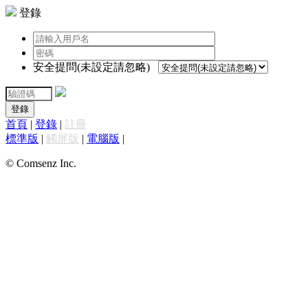
登錄
安全提問(未設定請忽略)
登錄
首頁
|
登錄
|
註冊
標準版
|
觸屏版
|
電腦版
|
© Comsenz Inc.