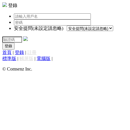
登錄
安全提問(未設定請忽略)
登錄
首頁
|
登錄
|
註冊
標準版
|
觸屏版
|
電腦版
|
© Comsenz Inc.