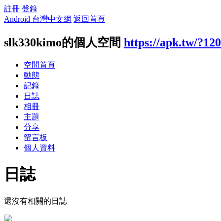
註冊
登錄
Android 台灣中文網
返回首頁
slk330kimo的個人空間
https://apk.tw/?12
空間首頁
動態
記錄
日誌
相冊
主題
分享
留言板
個人資料
日誌
還沒有相關的日誌