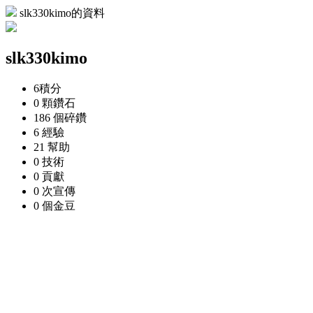
slk330kimo的資料
slk330kimo
6
積分
0 顆
鑽石
186 個
碎鑽
6
經驗
21
幫助
0
技術
0
貢獻
0 次
宣傳
0 個
金豆