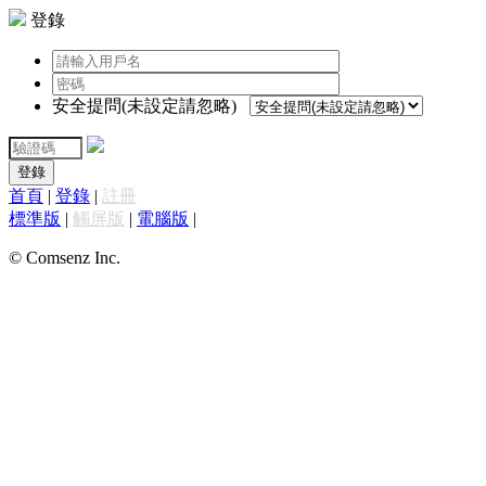
登錄
安全提問(未設定請忽略)
登錄
首頁
|
登錄
|
註冊
標準版
|
觸屏版
|
電腦版
|
© Comsenz Inc.