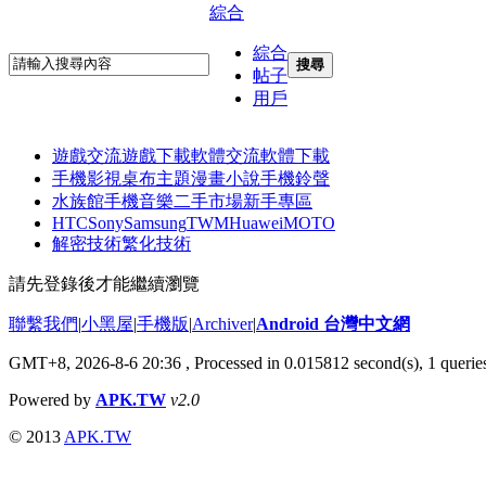
綜合
綜合
搜尋
帖子
用戶
遊戲交流
遊戲下載
軟體交流
軟體下載
手機影視
桌布主題
漫畫小說
手機鈴聲
水族館
手機音樂
二手市場
新手專區
HTC
Sony
Samsung
TWM
Huawei
MOTO
解密技術
繁化技術
請先登錄後才能繼續瀏覽
聯繫我們
|
小黑屋
|
手機版
|
Archiver
|
Android 台灣中文網
GMT+8, 2026-8-6 20:36
, Processed in 0.015812 second(s), 1 quer
Powered by
APK.TW
v2.0
© 2013
APK.TW