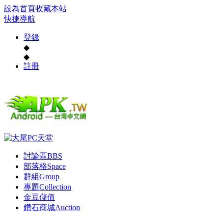
設為首頁
收藏本站
快捷導航
登錄
◆
◆
註冊
討論區
BBS
部落格
Space
群組
Group
專題
Collection
金豆儲值
鑽石商城
Auction