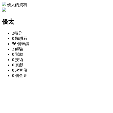
優太的資料
優太
2
積分
0 顆
鑽石
56 個
碎鑽
2
經驗
0
幫助
0
技術
0
貢獻
0 次
宣傳
0 個
金豆