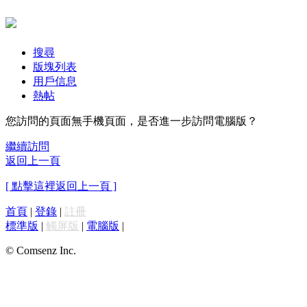
搜尋
版塊列表
用戶信息
熱帖
您訪問的頁面無手機頁面，是否進一步訪問電腦版？
繼續訪問
返回上一頁
[ 點擊這裡返回上一頁 ]
首頁
|
登錄
|
註冊
標準版
|
觸屏版
|
電腦版
|
© Comsenz Inc.