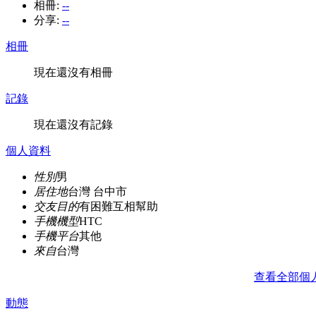
相冊:
--
分享:
--
相冊
現在還沒有相冊
記錄
現在還沒有記錄
個人資料
性別
男
居住地
台灣 台中市
交友目的
有困難互相幫助
手機機型
HTC
手機平台
其他
來自
台灣
查看全部個
動態