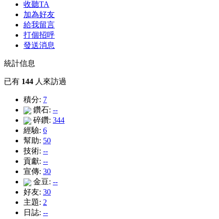
收聽TA
加為好友
給我留言
打個招呼
發送消息
統計信息
已有
144
人來訪過
積分:
7
鑽石:
--
碎鑽:
344
經驗:
6
幫助:
50
技術:
--
貢獻:
--
宣傳:
30
金豆:
--
好友:
30
主題:
2
日誌:
--