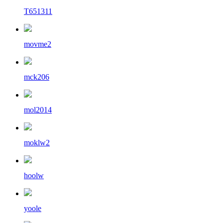
T651311
movme2
mck206
mol2014
moklw2
hoolw
yoole