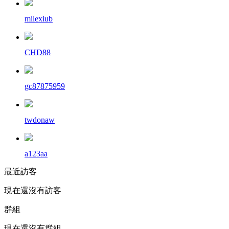
milexiub
CHD88
gc87875959
twdonaw
a123aa
最近訪客
現在還沒有訪客
群組
現在還沒有群組