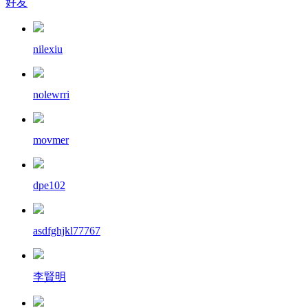
好友
nilexiu
nolewrri
movmer
dpe102
asdfghjkl77767
李賢明