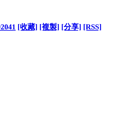
92041
[收藏]
[複製]
[分享]
[RSS]