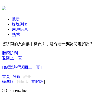
搜尋
版塊列表
用戶信息
熱帖
您訪問的頁面無手機頁面，是否進一步訪問電腦版？
繼續訪問
返回上一頁
[ 點擊這裡返回上一頁 ]
首頁
|
登錄
|
註冊
標準版
|
觸屏版
|
電腦版
|
© Comsenz Inc.