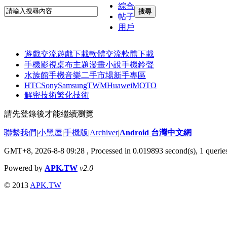
綜合
搜尋
帖子
用戶
遊戲交流
遊戲下載
軟體交流
軟體下載
手機影視
桌布主題
漫畫小說
手機鈴聲
水族館
手機音樂
二手市場
新手專區
HTC
Sony
Samsung
TWM
Huawei
MOTO
解密技術
繁化技術
請先登錄後才能繼續瀏覽
聯繫我們
|
小黑屋
|
手機版
|
Archiver
|
Android 台灣中文網
GMT+8, 2026-8-8 09:28
, Processed in 0.019893 second(s), 1 quer
Powered by
APK.TW
v2.0
© 2013
APK.TW