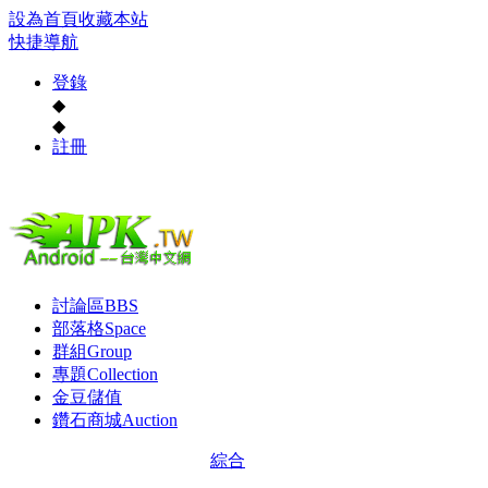
設為首頁
收藏本站
快捷導航
登錄
◆
◆
註冊
討論區
BBS
部落格
Space
群組
Group
專題
Collection
金豆儲值
鑽石商城
Auction
綜合