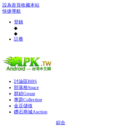
設為首頁
收藏本站
快捷導航
登錄
◆
◆
註冊
討論區
BBS
部落格
Space
群組
Group
專題
Collection
金豆儲值
鑽石商城
Auction
綜合