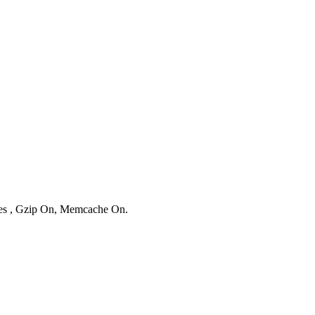
ries , Gzip On, Memcache On.