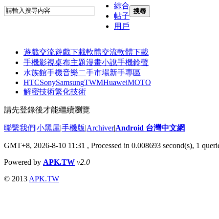
綜合
搜尋
帖子
用戶
遊戲交流
遊戲下載
軟體交流
軟體下載
手機影視
桌布主題
漫畫小說
手機鈴聲
水族館
手機音樂
二手市場
新手專區
HTC
Sony
Samsung
TWM
Huawei
MOTO
解密技術
繁化技術
請先登錄後才能繼續瀏覽
聯繫我們
|
小黑屋
|
手機版
|
Archiver
|
Android 台灣中文網
GMT+8, 2026-8-10 11:31
, Processed in 0.008693 second(s), 1 que
Powered by
APK.TW
v2.0
© 2013
APK.TW