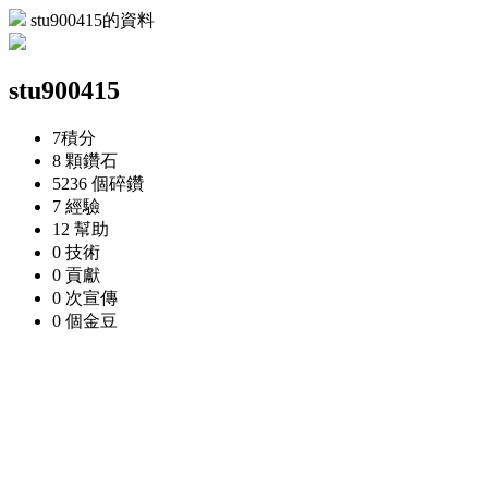
stu900415的資料
stu900415
7
積分
8 顆
鑽石
5236 個
碎鑽
7
經驗
12
幫助
0
技術
0
貢獻
0 次
宣傳
0 個
金豆