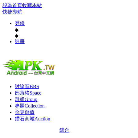
設為首頁
收藏本站
快捷導航
登錄
◆
◆
註冊
討論區
BBS
部落格
Space
群組
Group
專題
Collection
金豆儲值
鑽石商城
Auction
綜合