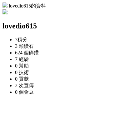
lovedio615的資料
lovedio615
7
積分
3 顆
鑽石
624 個
碎鑽
7
經驗
0
幫助
0
技術
0
貢獻
2 次
宣傳
0 個
金豆