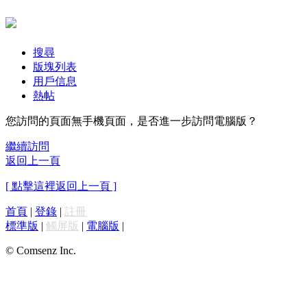
搜尋
版塊列表
用戶信息
熱帖
您訪問的頁面無手機頁面，是否進一步訪問電腦版？
繼續訪問
返回上一頁
[ 點擊這裡返回上一頁 ]
首頁
|
登錄
|
註冊
標準版
|
觸屏版
|
電腦版
|
© Comsenz Inc.