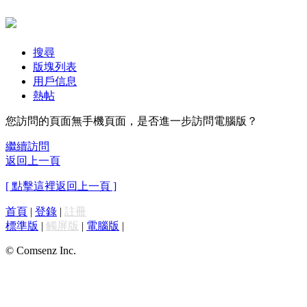
搜尋
版塊列表
用戶信息
熱帖
您訪問的頁面無手機頁面，是否進一步訪問電腦版？
繼續訪問
返回上一頁
[ 點擊這裡返回上一頁 ]
首頁
|
登錄
|
註冊
標準版
|
觸屏版
|
電腦版
|
© Comsenz Inc.