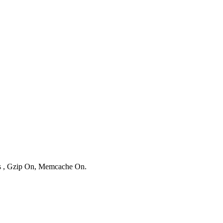
es , Gzip On, Memcache On.