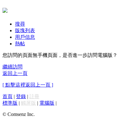
搜尋
版塊列表
用戶信息
熱帖
您訪問的頁面無手機頁面，是否進一步訪問電腦版？
繼續訪問
返回上一頁
[ 點擊這裡返回上一頁 ]
首頁
|
登錄
|
註冊
標準版
|
觸屏版
|
電腦版
|
© Comsenz Inc.