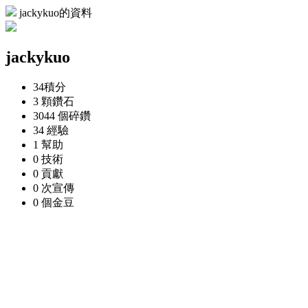
jackykuo的資料
jackykuo
34
積分
3 顆
鑽石
3044 個
碎鑽
34
經驗
1
幫助
0
技術
0
貢獻
0 次
宣傳
0 個
金豆