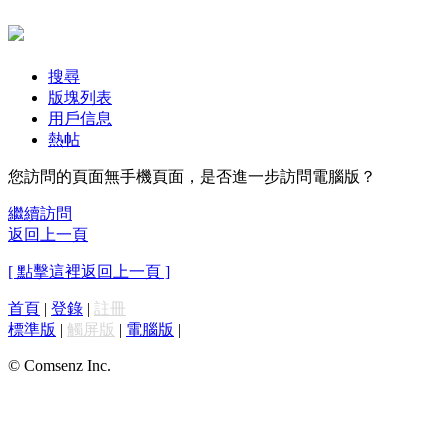
搜尋
版塊列表
用戶信息
熱帖
您訪問的頁面無手機頁面，是否進一步訪問電腦版？
繼續訪問
返回上一頁
[ 點擊這裡返回上一頁 ]
首頁
|
登錄
|
註冊
標準版
|
觸屏版
|
電腦版
|
© Comsenz Inc.