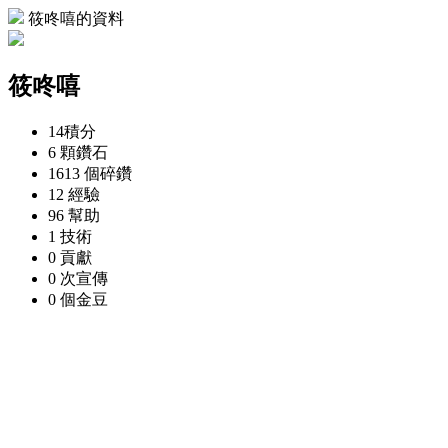
筱咚嘻的資料
筱咚嘻
14
積分
6 顆
鑽石
1613 個
碎鑽
12
經驗
96
幫助
1
技術
0
貢獻
0 次
宣傳
0 個
金豆