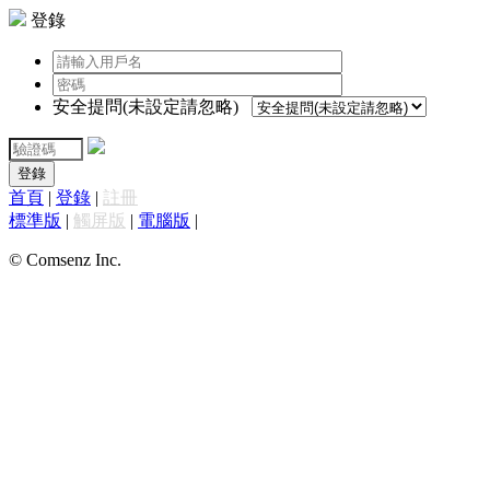
登錄
安全提問(未設定請忽略)
登錄
首頁
|
登錄
|
註冊
標準版
|
觸屏版
|
電腦版
|
© Comsenz Inc.