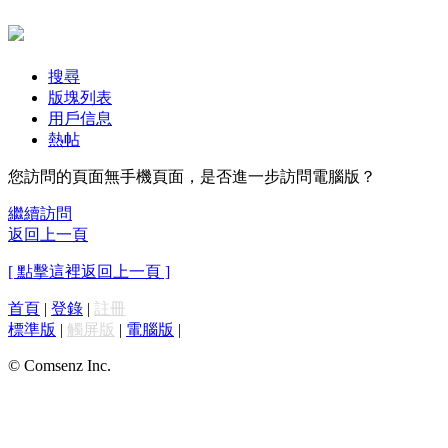
搜尋
版塊列表
用戶信息
熱帖
您訪問的頁面無手機頁面，是否進一步訪問電腦版？
繼續訪問
返回上一頁
[ 點擊這裡返回上一頁 ]
首頁
|
登錄
|
註冊
標準版
|
觸屏版
|
電腦版
|
© Comsenz Inc.