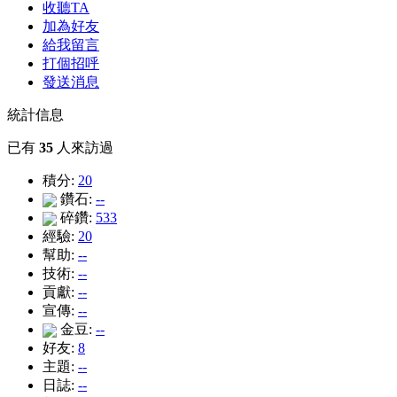
收聽TA
加為好友
給我留言
打個招呼
發送消息
統計信息
已有
35
人來訪過
積分:
20
鑽石:
--
碎鑽:
533
經驗:
20
幫助:
--
技術:
--
貢獻:
--
宣傳:
--
金豆:
--
好友:
8
主題:
--
日誌:
--