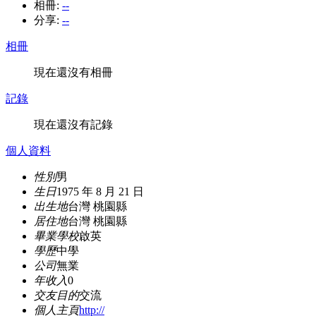
相冊:
--
分享:
--
相冊
現在還沒有相冊
記錄
現在還沒有記錄
個人資料
性別
男
生日
1975 年 8 月 21 日
出生地
台灣 桃園縣
居住地
台灣 桃園縣
畢業學校
啟英
學歷
中學
公司
無業
年收入
0
交友目的
交流
個人主頁
http://