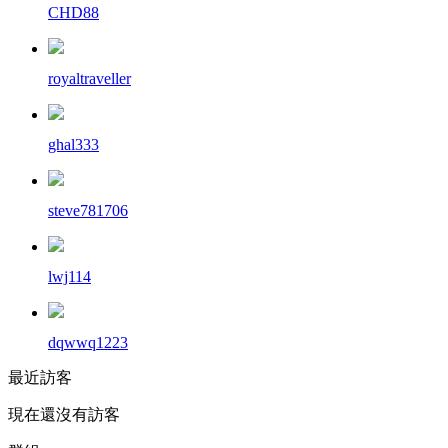
CHD88
royaltraveller
ghal333
steve781706
lwj114
dqwwq1223
最近訪客
現在還沒有訪客