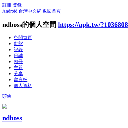
註冊
登錄
Android 台灣中文網
返回首頁
ndboss的個人空間
https://apk.tw/?1036808
空間首頁
動態
記錄
日誌
相冊
主題
分享
留言板
個人資料
頭像
ndboss