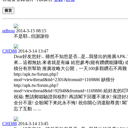
留言
ndboss
2014-3-15 08:15
不是耶...但謝謝你
CHD88
2014-3-14 13:47
Dear好友您好:.. 雖然不知您是否...是...我發出的推廣APK
來... 這都無妨.來者就是有緣 給您參考(能有鑽鑽能賺哦) 
積分有所幫助 推廣攻略大公開，一天100多顆鑽石不再難
http://apk.tw/forum.php?
mod=viewthread&tid=2301&fromuid=1169886 缺積分
http://apk.tw/forum.php?
mod=viewthread&tid=92948&fromuid=1169886 給好友的
祝福: 懇請郵箱驗證與核對! 再請閣下回覆不灌水! 保證好
全分不退! 企盼閣下來此永不悔! 祝你開心消遣顯尊貴! 閣
忘了互動 ... ...
CHD88
2014-3-14 13:45