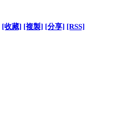
[收藏]
[複製]
[分享]
[RSS]