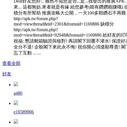
Dear好友您好:.. 雖然不知您是否...是...我發出的推廣APK
來... 這都無妨.來者就是有緣 給您參考(能有鑽鑽能賺哦) 
積分有所幫助 推廣攻略大公開，一天100多顆鑽石不再難
http://apk.tw/forum.php?
mod=viewthread&tid=2301&fromuid=1169886 缺積分
http://apk.tw/forum.php?
mod=viewthread&tid=92948&fromuid=1169886 給好友的
祝福: 懇請郵箱驗證與核對! 再請閣下回覆不灌水! 保證好
全分不退! 企盼閣下來此永不悔! 祝你開心消遣顯尊貴! 閣
忘了互動 ... ...
查看全部
好友
a480
e16589906