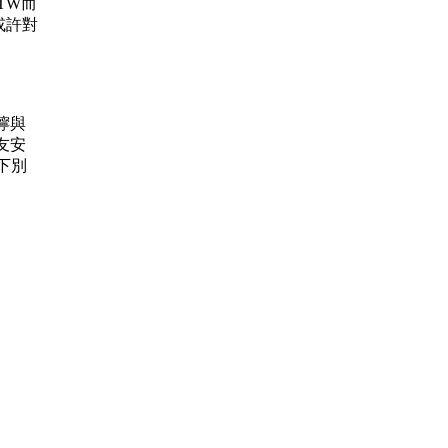
.TW而
或許對
叮嚀與
友安
下別