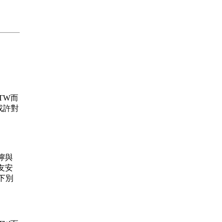
.TW而
或許對
叮嚀與
友安
下別