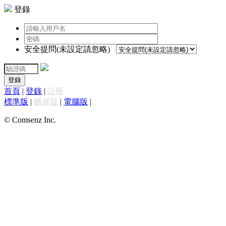
登錄
安全提問(未設定請忽略)
登錄
首頁
|
登錄
|
註冊
標準版
|
觸屏版
|
電腦版
|
© Comsenz Inc.